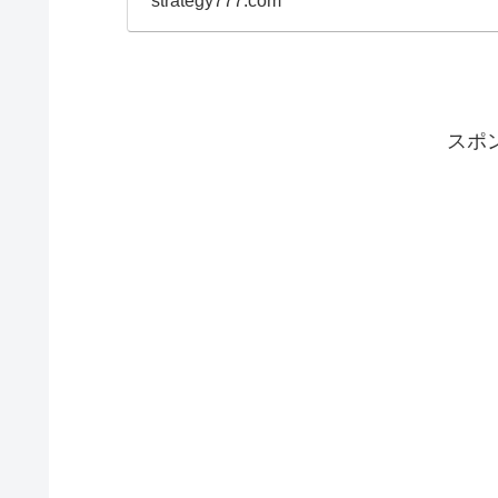
strategy777.com
スポ