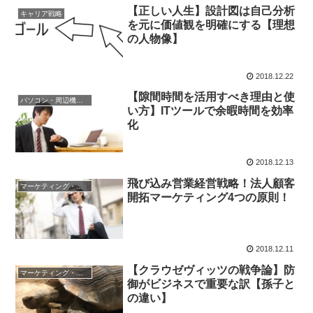
【正しい人生】設計図は自己分析
キャリア戦略
を元に価値観を明確にする【理想
の人物像】
2018.12.22
【隙間時間を活用すべき理由と使
パソコン・周辺機器戦略
い方】ITツールで余暇時間を効率
化
2018.12.13
飛び込み営業経営戦略！法人顧客
マーケティング・営業戦略
開拓マーケティング4つの原則！
2018.12.11
【クラウゼヴィッツの戦争論】防
マーケティング・営業戦略
御がビジネスで重要な訳【孫子と
の違い】