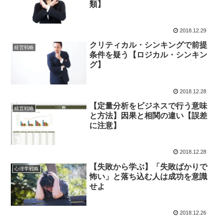
類】
2018.12.29
クリティカル・シンキングで前提
経営戦略
条件を疑う【ロジカル・シンキン
グ】
2018.12.28
【定量分析をビジネスで行う意味
経営戦略
と方法】因果と相関の違い【誤差
に注意】
2018.12.28
【失敗から学ぶ】「失敗ばかりで
心理学戦略
怖い」と落ち込む人は成功を意識
せよ
2018.12.26