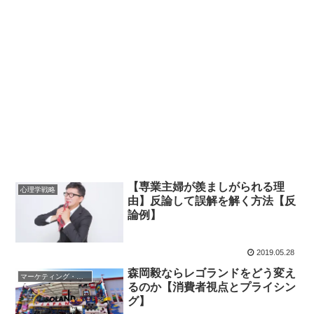
【専業主婦が羨ましがられる理
心理学戦略
由】反論して誤解を解く方法【反
論例】
2019.05.28
森岡毅ならレゴランドをどう変え
マーケティング・営業戦略
るのか【消費者視点とプライシン
グ】