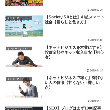
2019.07.25
【Society 5.0とは】AI超スマート
インターネット・eビジネス戦略
社会【暮らしと働き方】
2019.05.03
【ネットビジネスを本業にする】
インターネット・eビジネス戦略
貯蓄金額やネット収入目安【初心
者】
2019.04.14
【ネットビジネスで稼ぐ】稼げな
インターネット・eビジネス戦略
い人の特徴【甘くない・難しい
点】
2019.04.13
【SEO】ブログはまず1000記事
インターネット・eビジネス戦略