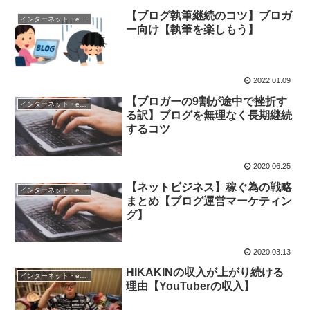
【ブログ執筆継続のコツ】ブロガ
インターネット・eビジネス戦略
ー向け【執筆を楽しもう】
2022.01.09
【ブロガーの9割が途中で挫折す
インターネット・eビジネス戦略
る訳】ブログを無理なく長期継続
するコツ
2020.06.25
【ネットビジネス】稼ぐ為の戦略
インターネット・eビジネス戦略
まとめ【ブログ運営マーケティン
グ】
2020.03.13
HIKAKINの収入が上がり続ける
インターネット・eビジネス戦略
理由【YouTuberの収入】