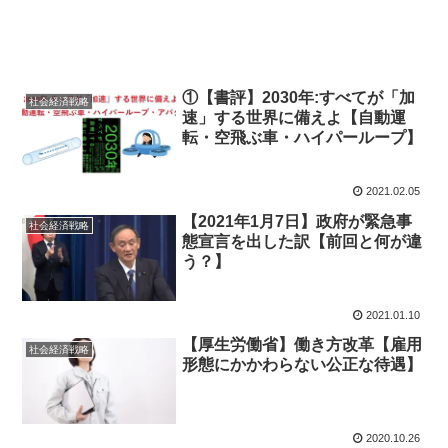
①【書評】2030年:すべてが「加
社会経済戦略
速」する世界に備えよ【自動運
転・空飛ぶ車・ハイパーループ】
2021.02.05
【2021年1月7日】政府が緊急事
社会経済戦略
態宣言を出した訳【前回と何が違
う？】
2021.01.10
【厚生労働省】働き方改革【雇用
社会経済戦略
形態にかかわらない公正な待遇】
2020.10.26