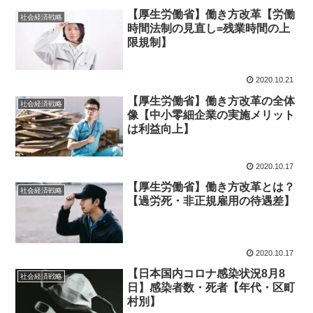
【厚生労働省】働き方改革【労働
社会経済戦略
時間法制の見直し=残業時間の上
限規制】
2020.10.21
【厚生労働省】働き方改革の全体
社会経済戦略
像【中小零細企業の実施メリット
は利益向上】
2020.10.17
【厚生労働省】働き方改革とは？
社会経済戦略
【過労死・非正規雇用の待遇差】
2020.10.17
【日本国内コロナ感染状況8月8
社会経済戦略
日】感染者数・死者【年代・区町
村別】