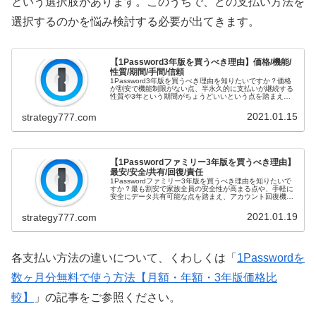
という選択肢があります。このうちで、どの支払い方法を
選択するのかを悩み検討する必要が出てきます。
【1Password3年版を買うべき理由】価格/機能/
性質/期間/手間/信頼
1Password3年版を買うべき理由を知りたいですか？価格
が割安で機能制限がない点、半永久的に支払いが継続する
性質や3年という期間がちょうどいいという点を踏まえ、
データ移行の手間が容易な点をご紹介！信頼できる販売元
から購入したい方必見！ ...
2021.01.15
strategy777.com
【1Passwordファミリー3年版を買うべき理由】
最安/安全/共有/回復/責任
1Passwordファミリー3年版を買うべき理由を知りたいで
すか？最も割安で家族全員の安全性が高まる点や、手軽に
安全にデータ共有可能な点を踏まえ、アカウント回復機能
や責任共有できる点をご紹介！長期で使用する1Password
の性質を学びたい...
2021.01.19
strategy777.com
各支払い方法の違いについて、くわしくは「
1Passwordを
数ヶ月分無料で使う方法【月額・年額・3年版価格比
較】
」の記事をご参照ください。