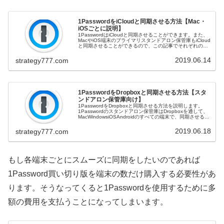
1PasswordをiCloudと同期させる方法【Mac・
iOSごとに説明】
1PasswordはiCloudと同期させることができます。また、
MacやiOS端末のプライマリスタンドアロン保管庫もiCloud
と同期させることができるので、この記事でそれぞれの手
順を説明していきます。アドバイス:データを他の端末にも
保存...
2019.06.14
strategy777.com
1PasswordをDropboxと同期させる方法【スタ
ンドアロン保管庫向け】
1PasswordをDropboxと同期させる方法を説明します。
1Passwordのスタンドアロン保管庫はDropboxを通して、
MacWindowsiOSAndroidのすべての端末で、同期させるこ
とができます。この記事で各端末ごとの手順...
2019.06.18
strategy777.com
もし各端末ごとにスムーズに同期をしたいのであれば
1Password買い切り版を端末の数だけ購入する必要性があ
ります。そうなってくると1Passwordを使用するために多
額の費用を支払うことになってしまいます。