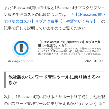
また1Password買い切り版と1Passwordサブスクリプショ
ン版の生涯コストの比較については、「
【1Password買い
切り版のコスパ】サブスク費用【一生涯でいくら？】
」の
記事で詳しく説明していますのでご覧ください。
【1Password買い切り版のコスパ】サブスク費
用【一生涯でいくら？】
1Password買い切り（スタンドアロン）版のコスパを知り
たいですか？1Password買い切り版はWindowsとMacの
OSでのみ購入でき、スタンドアロンライセンスを各端末毎
に購入する必要があります。そこで、1Password会員と
し...
2021.01.09
strategy777.com
他社製のパスワード管理ツールに乗り換えるべ
きか
次に、1Password買い切り版のサポート終了時に、他社製
のパスワード管理ツールに乗り換えるかどうかという点に