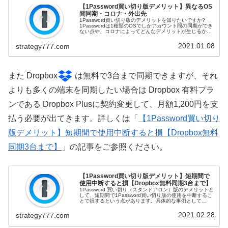
【1Password買い切り版デメリット】異なるOS
間同期・コロナ・外出先
1Password買い切り版のデメリットを知りたいですか?
1Passwordは1種類のOSでしかアカウント間の同期ができ
ない点や、コロナによってどんなデメリットが生じるかを
踏まえ、外出先の同期リスクをご紹介！買い切りかサブス
クかで悩んでいる...
2021.01.08
strategy777.com
また Dropbox
は無料で3台まで同期できますが、それ
よりも多くの端末を同期したい場合は Dropbox 有料プラ
ンである Dropbox Plusに契約変更して、月額1,200円を支
払う必要が出てきます。詳しくは「
【1Password買い切り
版デメリット】短期間で使用中断すると損【Dropbox無料
同期3台まで】
」の記事をご参照ください。
【1Password買い切り版デメリット】短期間で
使用中断すると損【Dropbox無料同期3台まで】
1Password 買い切り（スタンドアロン）版のデメリットと
して、短期間で1Password買い切り版の使用を中断するこ
とで損するという点があります。具体的な事例として
Dropbox の無料プランの同期可能端末は3台までなので、
新しい端末...
2021.02.28
strategy777.com