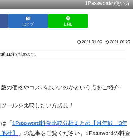
1Passwordの使い方
はてブ
LINE
2021.01.06
2021.08.25
は
約11分
で読めます。
。
い切り版の価格やコスパはいいのかという点をご紹介！
管理ツールを比較したい方必見！
ては「
1Password料金比較分析まとめ【月年額・3年
・他社】
」の記事をご覧ください。1Passwordの料金