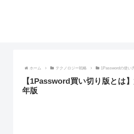
ホーム
テクノロジー戦略
1Passwordの使い
【1Password買い切り版と
年版