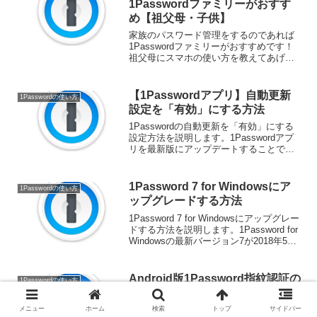
1Passwordファミリーがおすす
め【祖父母・子供】
家族のパスワード管理をするのであれば
1Passwordファミリーがおすすめです！
祖父母にスマホの使い方を教えてあげた
り、子供にスマホを買い与えた時、家族
のパスワード管理を1Passwordを使って
行うべきです。その理由を踏まえ、
【1Passwordアプリ】自動更新
1Passwordの使い方
1Passw...
設定を「有効」にする方法
1Passwordの自動更新を「有効」にする
設定方法を説明します。1Passwordアプ
リを最新版にアップデートすることで、
最新の機能バグの修正Webサイトとの互
換性を得ることができます。OSごとに、
設定方法を説明していきます。 公式価格
1Password 7 for Windowsにア
1Passwordの使い方
よ...
ップグレードする方法
1Password 7 for Windowsにアップグレー
ドする方法を説明します。1Password for
Windowsの最新バージョン7が2018年5月
にリリースされました。1Password 7 for
Windowsは、1Pas...
Android版1Password指紋認証の
1Passwordの使い方
設定【セキュリティの仕組み】
Android端末の1Passwordを使い、指紋認
メニュー
ホーム
検索
トップ
サイドバー