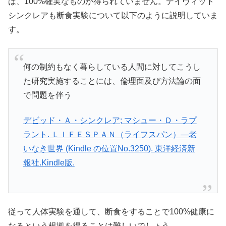
は、100%確実なものが得られていません。デイヴィッド
シンクレアも断食実験について以下のように説明していま
す。
何の制約もなく暮らしている人間に対してこうし
た研究実施することには、倫理面及び方法論の面
で問題を伴う
デビッド・Ａ・シンクレア; マシュー・Ｄ・ラプ
ラント. ＬＩＦＥＳＰＡＮ（ライフスパン）―老
いなき世界 (Kindle の位置No.3250). 東洋経済新
報社.Kindle版.
従って人体実験を通して、断食をすることで100%健康に
なるという根拠を得ることは難しいでしょう。