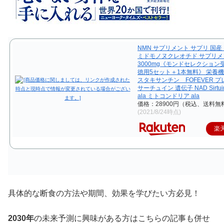
NMN サプリメント サプリ 国産
ミドモノヌクレオチド サプリメ
3000mg《モンドセレクション
徳用5セット＋1本無料》 栄養機
スタキサンチン FOFEVER 
サーチュイン 遺伝子 NAD Sirtuin 
ala ミトコンドリア ala
価格：28900円（税込、送料無料
(2021/8/24時点)
楽
具体的な断食の方法や期間、効果を学びたい方必見！
2030年
の未来予測に興味がある方はこちらの記事も併せ