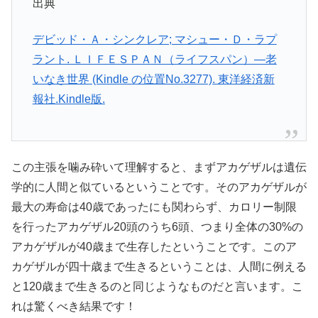
出典
デビッド・Ａ・シンクレア; マシュー・Ｄ・ラプ
ラント. ＬＩＦＥＳＰＡＮ（ライフスパン）―老
いなき世界 (Kindle の位置No.3277). 東洋経済新
報社.Kindle版.
この主張を噛み砕いて理解すると、まずアカゲザルは遺伝
学的に人間と似ているということです。そのアカゲザルが
最大の寿命は40歳であったにも関わらず、カロリー制限
を行ったアカゲザル20頭のうち6頭、つまり全体の30%の
アカゲザルが40歳まで生存したということです。このア
カゲザルが四十歳まで生きるということは、人間に例える
と120歳まで生きるのと同じようなものだと言います。こ
れは驚くべき結果です！