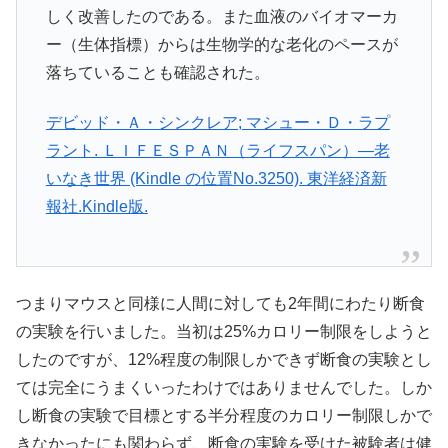
しく改善したのである。また血液のバイオマーカ
ー（生体指標）からは生物学的な老化のペースが
落ちていることも確認された。
デビッド・Ａ・シンクレア; マシュー・Ｄ・ラプ
ラント. ＬＩＦＥＳＰＡＮ（ライフスパン）―老
いなき世界 (Kindle の位置No.3250). 東洋経済新
報社.Kindle版.
つまりマウスと同様に人間に対しても2年間にわたり断食
の実験を行いました。当初は25%カロリー制限をしようと
したのですが、12%程度の制限しかできず断食の実験とし
ては完全にうまくいったわけではありませんでした。しか
し断食の実験で目標とする半分程度のカロリー制限しかで
きなかったにも関わらず、断食の実験を受けた被験者は健