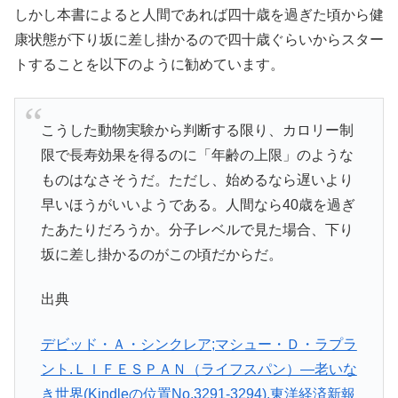
しかし本書によると人間であれば四十歳を過ぎた頃から健
康状態が下り坂に差し掛かるので四十歳ぐらいからスター
トすることを以下のように勧めています。
こうした動物実験から判断する限り、カロリー制
限で長寿効果を得るのに「年齢の上限」のような
ものはなさそうだ。ただし、始めるなら遅いより
早いほうがいいようである。人間なら40歳を過ぎ
たあたりだろうか。分子レベルで見た場合、下り
坂に差し掛かるのがこの頃だからだ。
出典
デビッド・Ａ・シンクレア;マシュー・Ｄ・ラプラ
ント.ＬＩＦＥＳＰＡＮ（ライフスパン）―老いな
き世界(Kindleの位置No.3291-3294).東洋経済新報