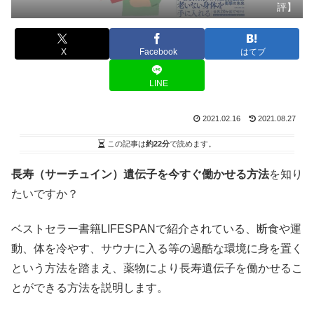
評】
X
Facebook
はてブ
LINE
2021.02.16
2021.08.27
この記事は
約22分
で読めます。
長寿（サーチュイン）遺伝子を今すぐ働かせる方法
を知り
たいですか？
ベストセラー書籍LIFESPANで紹介されている、断食や運
動、体を冷やす、サウナに入る等の過酷な環境に身を置く
という方法を踏まえ、薬物により長寿遺伝子を働かせるこ
とができる方法を説明します。