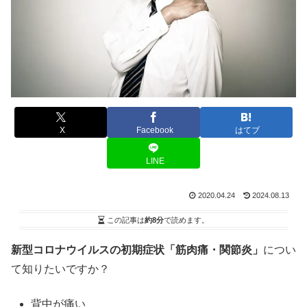
X
Facebook
はてブ
LINE
2020.04.24
2024.08.13
この記事は
約8分
で読めます。
新型コロナウイルスの初期症状「筋肉痛・関節炎」
につい
て知りたいですか？
背中が痛い