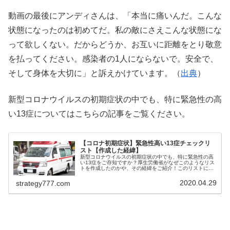
動画の最後にアンディさんは、「本当に痛いんだ。こんな
状態になったのは初めてだ。私の敵にさえこんな状態にな
って欲しくない。だからどうか、お互いに距離をとり敬意
を払ってください。感染者の1人にならないで。安全で、
そして身体を大切に」と訴えかけています。（
出典
）
新型コロナウイルスの初期症状の中でも、特に緊急性の高
い13症についてはこちらの記事をご覧ください。
【コロナ初期症状】緊急性高い13症チェックリ
スト【作成した経緯】
新型コロナウイルスの初期症状の中でも、特に緊急性の高
い13症をご存知ですか？厚生労働省がなぜこのようなリス
トを作成したのかや、その経緯をご紹介！このリストによ
り、万が一新型コロナウイルスに感染し、体調が急変した
時に少しでも助かる可能性を高め...
2020.04.29
strategy777.com