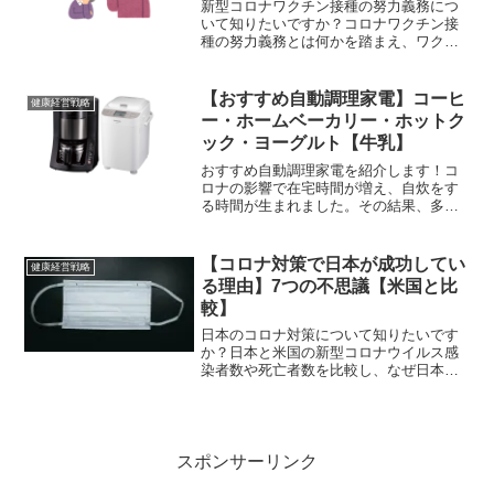
新型コロナワクチン接種の努力義務につ
いて知りたいですか？コロナワクチン接
種の努力義務とは何かを踏まえ、ワクチ
ンについて相談したい時はどこに相談す
べきかをご紹介！コロナワクチンに関す
るSNSの誤情報に注意すべきである点を
【おすすめ自動調理家電】コーヒ
健康経営戦略
学びたい方は必見です！...
ー・ホームベーカリー・ホットク
ック・ヨーグルト【牛乳】
おすすめ自動調理家電を紹介します！コ
ロナの影響で在宅時間が増え、自炊をす
る時間が生まれました。その結果、多く
の人が、外食をするより自宅で食事をし
た方が、移動時間が不要なので手短に済
ませられるし、割安だということに気づ
【コロナ対策で日本が成功してい
健康経営戦略
いてしまいました。また自...
る理由】7つの不思議【米国と比
較】
日本のコロナ対策について知りたいです
か？日本と米国の新型コロナウイルス感
染者数や死亡者数を比較し、なぜ日本の
コロナ対策が成功しているのかをご紹
介！日本人の消毒液の使い方や緊急事態
宣言下でも罰則なし・学校再開でも上手
くいく訳等について説明しま...
スポンサーリンク