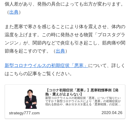
個人差があり、発熱の具合によっても出方が変わります。
（
出典
）
また悪寒で寒さを感じることにより体を震えさせ、体内の
温度を上げます。この時に発熱させる物質「プロスタグラ
ンジン」が、関節内などで炎症も引き起こし、筋肉痛や関
節痛を起こすのです。（
出典
）
新型コロナウイルスの初期症状「悪寒」
について、詳しく
はこちらの記事をご覧ください。
【コロナ初期症状「悪寒」】悪寒戦慄事例【発
熱・震えが止まらない】
新型コロナウイルスの初期症状「悪寒」について知りたい
ですか？新型コロナウイルスにより「悪寒」の初期症状が
現れる割合や、体がガタガタ震える「悪寒戦慄」の症状が
現れる事例をご紹介！体調が悪く、もしやコロナウイル
ス？などと不安に感じている人必見！...
2020.04.26
strategy777.com