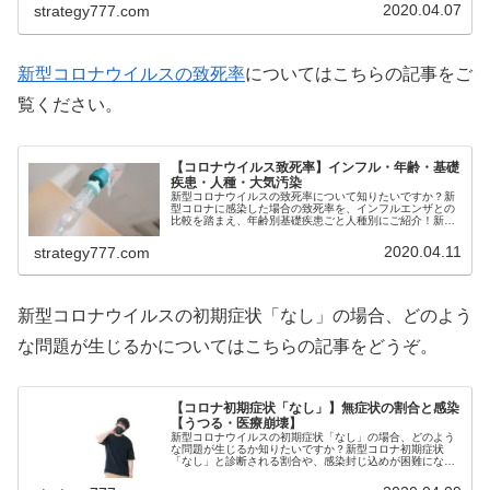
く、もしやコロナウイルス？と不安に...
2020.04.07
strategy777.com
新型コロナウイルスの致死率
についてはこちらの記事をご
覧ください。
【コロナウイルス致死率】インフル・年齢・基礎
疾患・人種・大気汚染
新型コロナウイルスの致死率について知りたいですか？新
型コロナに感染した場合の致死率を、インフルエンザとの
比較を踏まえ、年齢別基礎疾患ごと人種別にご紹介！新型
コロナの致死率が、大気汚染により悪化する可能性につい
て学びたい方は必見です！ 公式価...
2020.04.11
strategy777.com
新型コロナウイルスの初期症状「なし」の場合、どのよう
な問題が生じるかについてはこちらの記事をどうぞ。
【コロナ初期症状「なし」】無症状の割合と感染
【うつる・医療崩壊】
新型コロナウイルスの初期症状「なし」の場合、どのよう
な問題が生じるか知りたいですか？新型コロナ初期症状
「なし」と診断される割合や、感染封じ込めが困難になる
問題、無症状者でもうつる可能性をご紹介！医療崩壊を避
けるため、各自が予防を徹底する必要...