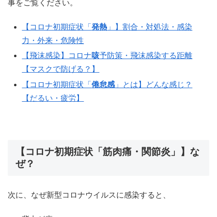
事をご覧ください。
【コロナ初期症状「
発熱
」】割合・対処法・感染
力・外来・危険性
【飛沫感染】コロナ
咳
予防策・飛沫感染する距離
【マスクで防げる？】
【コロナ初期症状「
倦怠感
」とは】どんな感じ？
【だるい・疲労】
【コロナ初期症状「筋肉痛・関節炎」】な
ぜ？
次に、なぜ新型コロナウイルスに感染すると、