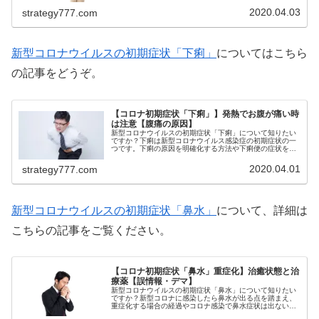
く、もしやコロナウイルス？などと不...
2020.04.03
strategy777.com
新型コロナウイルスの初期症状「下痢」
についてはこちら
の記事をどうぞ。
【コロナ初期症状「下痢」】発熱でお腹が痛い時
は注意【腹痛の原因】
新型コロナウイルスの初期症状「下痢」について知りたい
ですか？下痢は新型コロナウイルス感染症の初期症状の一
つです。下痢の原因を明確化する方法や下痢便の症状を確
認する方法をご紹介！下痢の症状が現れ、「もしや新型コ
ロナウイルスでは？」と感じている...
2020.04.01
strategy777.com
新型コロナウイルスの初期症状「鼻水」
について、詳細は
こちらの記事をご覧ください。
【コロナ初期症状「鼻水」重症化】治癒状態と治
療薬【誤情報・デマ】
新型コロナウイルスの初期症状「鼻水」について知りたい
ですか？新型コロナに感染したら鼻水が出る点を踏まえ、
重症化する場合の経過やコロナ感染で鼻水症状は出ないと
いう誤情報、治癒した状態や治療薬をご紹介！体調が悪