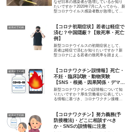
なぜ日本の感染者が急増しているか知り
たいですか？2020年7月に入ってから、新
型コロナウイルス感染者数が急増してい
ます。6月までは一旦コロナが収束したか
のように思えましたが、なぜこのような
事態に至っているのかを解説していきま
【コロナ初期症状】若者は軽症で
健康経営戦略
す。感染経路不明...
済む？中国隠蔽？【致死率・死亡
例】
新型コロナウイルスの初期症状として、
若者は軽症で済むか知りたいですか？新
型コロナによる若者の致死率を踏まえ、
若者の死亡事例や若者が重症化しない理
由、若者に対する厚生労働省からのメッ
セージ等をご紹介！体調が悪く、もしや
【コロナワクチン誤情報】死亡・
健康経営戦略
コロナウイルス？などと不...
不妊・臨床試験・動物実験
【SNS・根拠・因果関係・デマ・
偽】
新型コロナワクチンの誤情報について知
りたいですか？厚生労働省が公表してい
る情報に基づき、コロナワクチン接種が
死亡や不妊につながるのか、臨床試験
（治験）が終わっていないのか、動物実
験の結果についての正しい情報を紹介し
【コロナワクチン】努力義務(予
健康経営戦略
ます。SNSのワクチン偽情...
防接種法)・どこに相談すべき
か・SNSの誤情報に注意