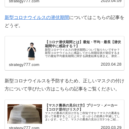
2020.04.09
strategy777.com
新型コロナウイルスの潜伏期間
についてはこちらの記事を
どうぞ。
【コロナ潜伏期間とは】最短・平均・最長【潜伏
期間中に感染する？】
新型コロナウイルスの潜伏期間について知りたいですか？
新型コロナウイルスに感染してから初期症状が発症するま
での最短平均最長期間に関する調査結果を踏まえ、潜伏期
間の異論をご紹介！濃厚接触者を判断する基準や、潜伏期
間中でも感染するのか疑問を感じて...
2020.04.28
strategy777.com
新型コロナウイルスを予防するため、正しいマスクの付け
方について学びたい方はこちらの記事をご覧ください。
【マスク裏表の見分け方】プリーツ・メーカー
【コロナ逆付けリスク】
マスクの裏表の見分け方をご存知ですか？マスクの裏表を
誤って装着することにより、せっかくの効果が半減してし
まいます。そこで、マスクの裏表の見分け方3つをご紹
介！また、マスクの裏表を意識せず「逆に付け替える」事
で生ずるリスクを学びたい方必見！た...
2020.03.29
strategy777.com