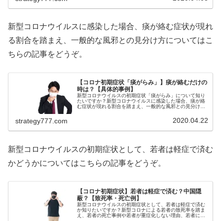
新型コロナウイルスに感染した場合、痰が絡む症状が現れ
る割合を踏まえ、一般的な風邪との見分け方についてはこ
ちらの記事をどうぞ。
【コロナ初期症状「痰がらみ」】痰が絡むだけの
時は？【具体的事例】
新型コロナウイルスの初期症状「痰がらみ」について知り
たいですか？新型コロナウイルスに感染した場合、痰が絡
む症状が現れる割合を踏まえ、一般的な風邪との見分け方
をご紹介！新型コロナに感染して、「痰だけ」初期症状が
現れる場合はあるの？と疑問に感じ...
2020.04.22
strategy777.com
新型コロナウイルスの初期症状として、若者は軽症で済む
かどうかについてはこちらの記事をどうぞ。
【コロナ初期症状】若者は軽症で済む？中国隠
蔽？【致死率・死亡例】
新型コロナウイルスの初期症状として、若者は軽症で済む
か知りたいですか？新型コロナによる若者の致死率を踏ま
え、若者の死亡事例や若者が重症化しない理由、若者に対
する厚生労働省からのメッセージ等をご紹介！体調が悪