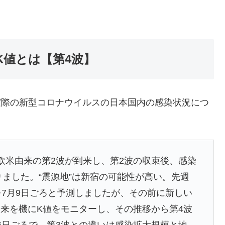
K値とは【第4波】
の実際の新型コロナウイルスの日本国内の感染状況につ
欧米由来の第2波が到来し、第2波の収束後、感染
りました。“震源地”は新宿の可能性が高い。先週
を7月9日ごろと予測しましたが、その前に新しい
来を機にK値をモニターし、その推移から第4波
6日ごろで、第3波との違いは感染拡大規模と地