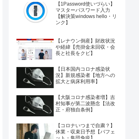
【1Password使いづらい】
マスターパスワード入力
【解決策windows hello・リ
ンク】
【レナウン倒産】財政状況
や経緯【売掛金未回収・会
長と社長をクビ】
【日本国内コロナ感染状
況】新規感染者【地方への
拡大と病床利用率】
【大阪コロナ感染者増】吉
村知事が第二波懸念【法改
正・府独自条例】
【コロナいつまで自粛？】
休業・収束日予想【バフェ
ット・集団免疫】