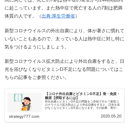
に起こっています。また熱中症で死亡する人の7割は肥満
体質の人です。（
出典:厚生労働省
）
新型コロナウイルスの外出自粛により、体が暑さに慣れて
いないこともあるので、太っている人は熱中症に対し特に
気をつけるようにしましょう。
新型コロナウイルス拡大防止により外出自粛をすると、日
光を浴びなくなりビタミンD不足になる問題についてはこ
ちらの記事をご参照ください。
【コロナ外出自粛とビタミンD不足】骨・免疫・
糖尿【摂取するには】
外出自粛とビタミンD不足の問題をご存知ですか？新型コ
ロナウイルス拡大防止により外出自粛をすると、日光を浴
びなくなりビタミンD不足になります。その結果、骨や免
疫力に悪影響を及ぼします。ビタミンDの種類や、栄養素
を効率的に摂取するにはどうすべき...
2020.05.20
strategy777.com