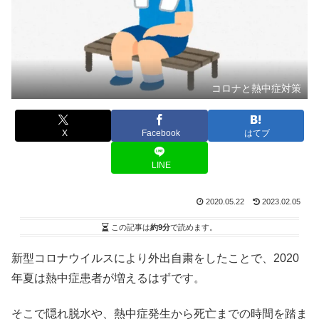
コロナと熱中症対策
X
Facebook
はてブ
LINE
2020.05.22
2023.02.05
この記事は
約9分
で読めます。
新型コロナウイルスにより外出自粛をしたことで、2020
年夏は熱中症患者が増えるはずです。
そこで隠れ脱水や、熱中症発生から死亡までの時間を踏ま