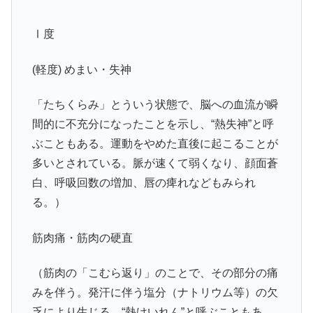
Ⅰ度
(軽度) めまい・失神
「たちくらみ」とういう状態で、脳への血流が瞬
間的に不充分になったことを示し、“熱失神”と呼
ぶこともある。運動をやめた直後に起こることが
多いとされている。脈が速くて弱くなり、顔面蒼
白、呼吸回数の増加、唇の痺れなどもみられ
る。）
筋肉痛・筋肉の硬直
（筋肉の「こむら返り」のことで、その部分の痛
みを伴う。発汗に伴う塩分（ナトリウム等）の欠
乏により生じる。“熱けいれん”と呼ぶこともあ