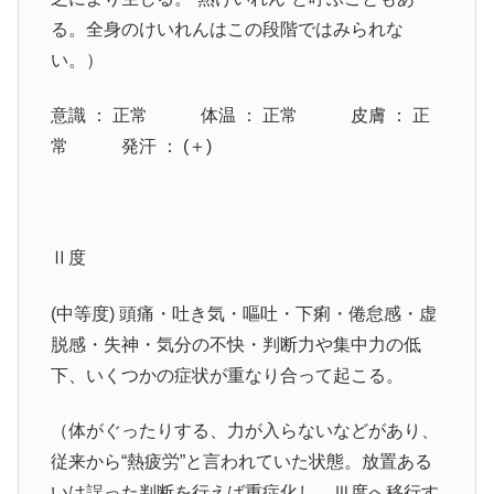
る。全身のけいれんはこの段階ではみられな
い。）
意識 ： 正常 体温 ： 正常 皮膚 ： 正
常 発汗 ： (＋)
Ⅱ度
(中等度) 頭痛・吐き気・嘔吐・下痢・倦怠感・虚
脱感・失神・気分の不快・判断力や集中力の低
下、いくつかの症状が重なり合って起こる。
（体がぐったりする、力が入らないなどがあり、
従来から“熱疲労”と言われていた状態。放置ある
いは誤った判断を行えば重症化し、Ⅲ度へ移行す