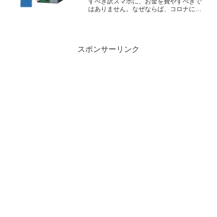
すべき訳スマホに、お金を費やすべきで
はありません。なぜならば、コロナによ
って在宅時間が増えたので、自宅で何ら
かの作業することが多くなったからで
す。スマホやタブレットなどのモバイル
端末は、外出先で使うもので...
スポンサーリンク