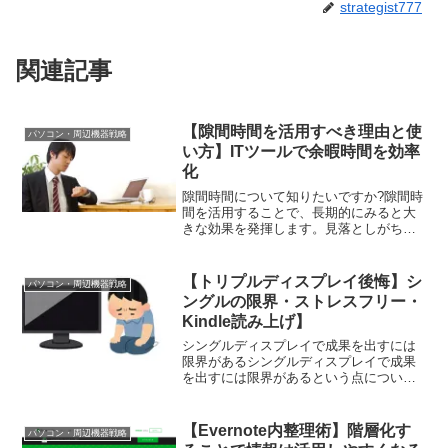
strategist777
関連記事
【隙間時間を活用すべき理由と使
パソコン・周辺機器戦略
い方】ITツールで余暇時間を効率
化
隙間時間について知りたいですか?隙間時
間を活用することで、長期的にみると大
きな効果を発揮します。見落としがちな
隙間時間を活用すべき理由や、使い方を
具体的に説明します。ITツールで余暇時
間を効率化したい、経営者やビジネスパ
【トリプルディスプレイ後悔】シ
パソコン・周辺機器戦略
ーソンは必見です。 ...
ングルの限界・ストレスフリー・
Kindle読み上げ】
シングルディスプレイで成果を出すには
限界があるシングルディスプレイで成果
を出すには限界があるという点について
説明します。シングルディスプレイで本
を読むにしても読みにくいです。例え
ば、Kindle本を読む場合一つのディスプ
【Evernote内整理術】階層化す
パソコン・周辺機器戦略
レイで読む場合は表示...