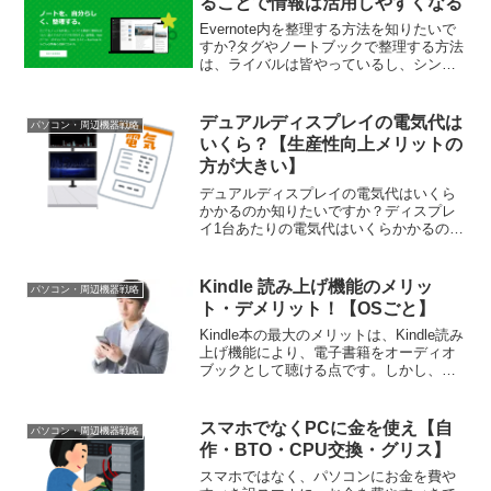
ることで情報は活用しやすくなる
Evernote内を整理する方法を知りたいで
すか?タグやノートブックで整理する方法
は、ライバルは皆やっているし、シンプ
ルさも損なわれてしまうというデメリッ
トがあります。そこで、Evernoteの全体
構造を事前に設計し、階層化すること
デュアルディスプレイの電気代は
パソコン・周辺機器戦略
で、Ev...
いくら？【生産性向上メリットの
方が大きい】
デュアルディスプレイの電気代はいくら
かかるのか知りたいですか？ディスプレ
イ1台あたりの電気代はいくらかかるのか
を、私が使用しているトリプルディスプ
レイを電力消費量の計算式に当てはめ
て、それぞれの月間電気代をご紹介！デ
Kindle 読み上げ機能のメリッ
パソコン・周辺機器戦略
ュアルディスプレイの電気...
ト・デメリット！【OSごと】
Kindle本の最大のメリットは、Kindle読み
上げ機能により、電子書籍をオーディオ
ブックとして聴ける点です。しかし、長
年使っていると、デメリットも気になる
ようになりました。そこで私が感じた、
Kindle読み上げ機能のメリット・デメリ
スマホでなくPCに金を使え【自
パソコン・周辺機器戦略
ット...
作・BTO・CPU交換・グリス】
スマホではなく、パソコンにお金を費や