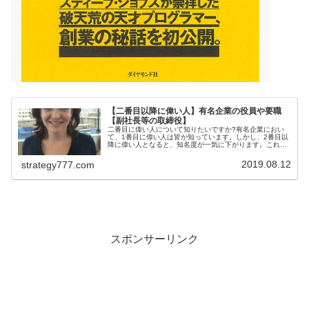
【二番目以降に偉い人】有名企業の役員や要職
【副社長等の取締役】
二番目に偉い人について知りたいですか?有名企業におい
て、1番目に偉い人は皆が知っています。しかし、2番目以
降に偉い人となると、知名度が一気に下がります。これ
は、日本で一番高い山である富士山を知っているけれど
も、二番目に高い北岳を知らないよう...
2019.08.12
strategy777.com
スポンサーリンク