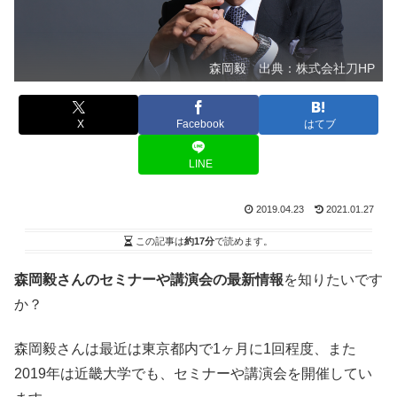
森岡毅 出典：株式会社刀HP
X
Facebook
はてブ
LINE
2019.04.23
2021.01.27
この記事は
約17分
で読めます。
森岡毅さんのセミナーや講演会の最新情報
を知りたいです
か？
森岡毅さんは最近は東京都内で1ヶ月に1回程度、また
2019年は近畿大学でも、セミナーや講演会を開催してい