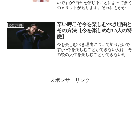
いですか?自分を信じることによって多く
のメリットがあります。それにもかかわ
らず、多くの人は自分に自信を持ってい
ません。恋愛や仕事、または就職面接や
受験勉強などにおいて、自信を持つこと
辛い時こそ今を楽しむべき理由と
心理学戦略
がいかに重要であるかと...
その方法【今を楽しめない人の特
徴】
今を楽しむべき理由について知りたいで
すか?今を楽しむことができない人は、そ
の後の人生を楽しむことができない可能
性が高いです。辛い時こそ今を楽しむべ
き理由を踏まえて、今を楽しむ方法を説
明します。今を楽しむことができず、抑
うつ状態が続いている人...
スポンサーリンク