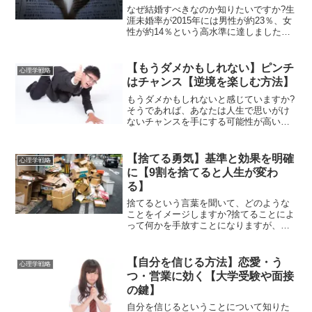
なぜ結婚すべきなのか知りたいですか?生
涯未婚率が2015年には男性が約23％、女
性が約14％という高水準に達しました。
今後ますます独身が増えることが予想で
きます。しかし、結婚することには大き
なメリットがあるから結婚はするべきな
【もうダメかもしれない】ピンチ
心理学戦略
のです。具体的...
はチャンス【逆境を楽しむ方法】
もうダメかもしれないと感じていますか?
そうであれば、あなたは人生で思いがけ
ないチャンスを手にする可能性が高いで
す。仕事も恋愛も、成功する人は逆境を
楽しむ人です。ピンチはチャンスである
理由を含め、逆境を楽しむ方法を説明し
【捨てる勇気】基準と効果を明確
心理学戦略
ます。今が絶対絶命のピ...
に【9割を捨てると人生が変わ
る】
捨てるという言葉を聞いて、どのような
ことをイメージしますか?捨てることによ
って何かを手放すことになりますが、そ
れは同時に手に入れることでもありま
す。捨てることによって、実は多くを得
る可能性があるということについて説明
【自分を信じる方法】恋愛・う
心理学戦略
します。今までの自分と決...
つ・営業に効く【大学受験や面接
の鍵】
自分を信じるということについて知りた