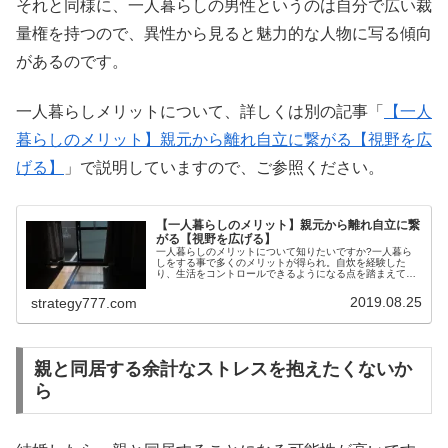
それと同様に、一人暮らしの男性というのは自分で広い裁
量権を持つので、異性から見ると魅力的な人物に写る傾向
があるのです。
一人暮らしメリットについて、詳しくは別の記事「
【一人
暮らしのメリット】親元から離れ自立に繋がる【視野を広
げる】
」で説明していますので、ご参照ください。
【一人暮らしのメリット】親元から離れ自立に繋
がる【視野を広げる】
一人暮らしのメリットについて知りたいですか?一人暮ら
しをする事で多くのメリットが得られ。自炊を経験した
り、生活をコントロールできるようになる点を踏まえて、
親元から離れることで自立に繋がるということを説明しま
す。大学進学にあたり、一人暮らしを...
2019.08.25
strategy777.com
親と同居する余計なストレスを抱えたくないか
ら