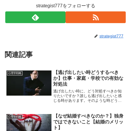
strategist777をフォローする
strategist777
関連記事
【逃げ出したい時どうするべき
心理学戦略
か】仕事・家庭・学校での有効な
対処法
逃げ出したい時に、どう対処すべきか知
りたいですか？誰しも逃げ出したいと感
じる時があります。そのような時どう対
処するかによって、人生が左右されるこ
ともあります。そこで逃げ出したいと感
じた時にどうすべきかを、それぞれの場
【なぜ結婚すべきなのか？】独身
心理学戦略
面ごとに説明します。辛い...
ではできないこと【結婚のメリッ
ト】