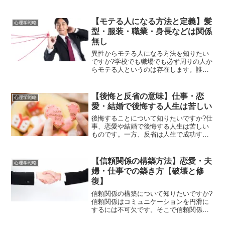
性が高いです。辛い時こそ今を楽しむべ
き理由を踏まえて、今を楽しむ方法を説
明します。今を楽しむことができず、抑
【モテる人になる方法と定義】髪
心理学戦略
うつ状態が続いている人...
型・服装・職業・身長などは関係
無し
異性からモテる人になる方法を知りたい
ですか?学校でも職場でも必ず周りの人か
らモテる人というのは存在します。誰し
もモテる人になりたいと思うことがあり
ますが、モテる人と一口に言っても様々
な種類があります。ここでは恋愛にい
【後悔と反省の意味】仕事・恋
心理学戦略
て、異性からモテる人にな...
愛・結婚で後悔する人生は苦しい
後悔することについて知りたいですか?仕
事、恋愛や結婚で後悔する人生は苦しい
ものです。一方、反省は人生で成功する
には不可欠といえます。あなたが後悔し
ない人生を送るために、どうするべきか
を説明します。好きな人に告白するべき
【信頼関係の構築方法】恋愛・夫
心理学戦略
かで悩んでいる人は必見...
婦・仕事での築き方【破壊と修
復】
信頼関係の構築について知りたいですか?
信頼関係はコミュニケーションを円滑に
するには不可欠です。そこで信頼関係を
破壊する行為や、信頼関係を修復するに