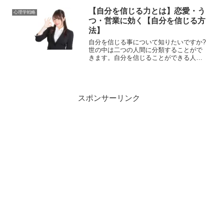
はどうすべきかも踏まえて、男女関係や
仕事における信頼関係の築き方を説明し
【自分を信じる力とは】恋愛・う
心理学戦略
ます。信頼関係の構築が...
つ・営業に効く【自分を信じる方
法】
自分を信じる事について知りたいですか?
世の中は二つの人間に分類することがで
きます。自分を信じることができる人
と、自分を信じることができない人で
す。この二つの人たちに共通する特徴
を、それぞれ説明します。自分を信じる
とはどういうことなのか。また...
スポンサーリンク