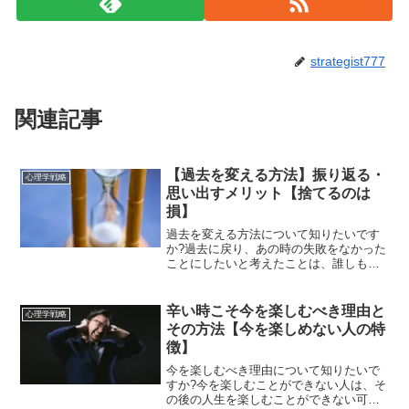
strategist777
関連記事
【過去を変える方法】振り返る・
心理学戦略
思い出すメリット【捨てるのは
損】
過去を変える方法について知りたいです
か?過去に戻り、あの時の失敗をなかった
ことにしたいと考えたことは、誰しもあ
るはずです。しかしそのような苦い経験
を捨ててしまうのはもったいないです。
そこであなたが過去を変える方法につい
辛い時こそ今を楽しむべき理由と
心理学戦略
て説明します。嫌な経験...
その方法【今を楽しめない人の特
徴】
今を楽しむべき理由について知りたいで
すか?今を楽しむことができない人は、そ
の後の人生を楽しむことができない可能