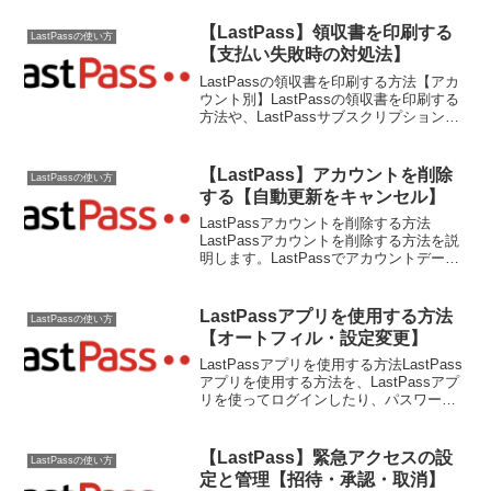
【LastPass】領収書を印刷する
LastPassの使い方
【支払い失敗時の対処法】
LastPassの領収書を印刷する方法【アカ
ウント別】LastPassの領収書を印刷する
方法や、LastPassサブスクリプションへ
の支払い失敗時の対処法を説明します。
まず領収書の印刷方法からですが、
LastPassアカウントへのログイン時...
【LastPass】アカウントを削除
LastPassの使い方
する【自動更新をキャンセル】
LastPassアカウントを削除する方法
LastPassアカウントを削除する方法を説
明します。LastPassでアカウントデータ
を今後使用できないようにしたい場合
は、システムからアカウントを削除する
ことができます。これにより、LastPas...
LastPassアプリを使用する方法
LastPassの使い方
【オートフィル・設定変更】
LastPassアプリを使用する方法LastPass
アプリを使用する方法を、LastPassアプ
リを使ってログインしたり、パスワード
情報等の自動入力、設定変更方法などを
踏まえて説明します。LastPass for
Applications（...
【LastPass】緊急アクセスの設
LastPassの使い方
定と管理【招待・承認・取消】