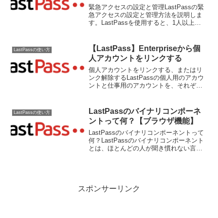
緊急アクセスの設定と管理LastPassの緊
急アクセスの設定と管理方法を説明しま
す。LastPassを使用すると、1人以上の
指定されたLastPassユーザーにVault（保
管庫）への1回限りのアクセス（パスワー
ド、セキュアノート、フォーム...
【LastPass】Enterpriseから個
LastPassの使い方
人アカウントをリンクする
個人アカウントをリンクする、またはリ
ンク解除するLastPassの個人用のアカウ
ントと仕事用のアカウントを、それぞれ
別に管理する方法を説明します。個人用
のLastPassアカウントをチームまたはエ
ンタープライズアカウントにリンクする
LastPassのバイナリコンポーネ
LastPassの使い方
と、両方...
ントって何？【ブラウザ機能】
LastPassのバイナリコンポーネントって
何？LastPassのバイナリコンポーネント
とは、ほとんどの人が聞き慣れない言葉
だと思われますが、具体的にどのような
ことを指すものなのかを説明します。
LastPassにおいて用いられるバイナリコ
ン...
スポンサーリンク