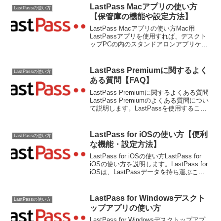
LastPass Macアプリの使い方
LastPassの使い方
【保管庫の機能や設定方法】
LastPass Macアプリの使い方Mac用
LastPassアプリを使用すれば、デスクト
ップPCの内のスタンドアロンアプリケー
ションから直接Vault(保管庫)を表示編集
管理することができます。これによっ
て、LastPassに自動でログイ...
LastPass Premiumに関するよく
LastPassの使い方
ある質問【FAQ】
LastPass Premiumに関するよくある質問
LastPass Premiumのよくある質問につい
て説明します。LastPassを使用すること
によって、誰でも簡単にパスワードを適
切に管理できるようにしてくれ、自分の
個人情報を保護するこ...
LastPass for iOSの使い方【便利
LastPassの使い方
な機能・設定方法】
LastPass for iOSの使い方LastPass for
iOSの使い方を説明します。LastPass for
iOSは、LastPassデータを持ち運ぶこと
ができ、iPhoneiPod TouchiPadからWeb
サイトに簡単にロ...
LastPass for Windowsデスクト
LastPassの使い方
ップアプリの使い方
LastPass for Windowsデスクトップアプ