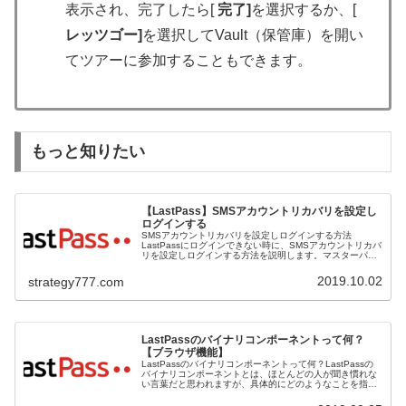
表示され、完了したら[
完了]
を選択するか、[
レッツゴー]
を選択してVault（保管庫）を開い
てツアーに参加することもできます。
もっと知りたい
【LastPass】SMSアカウントリカバリを設定し
ログインする
SMSアカウントリカバリを設定しログインする方法
LastPassにログインできない時に、SMSアカウントリカバ
リを設定しログインする方法を説明します。マスターパス
ワードを回復する方法の1つとして、アカウントに携帯電
話番号を追加してSMSアカ...
2019.10.02
strategy777.com
LastPassのバイナリコンポーネントって何？
【ブラウザ機能】
LastPassのバイナリコンポーネントって何？LastPassの
バイナリコンポーネントとは、ほとんどの人が聞き慣れな
い言葉だと思われますが、具体的にどのようなことを指す
ものなのかを説明します。LastPassにおいて用いられるバ
イナリコン...