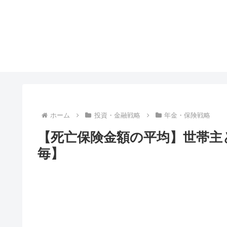
ホーム
投資・金融戦略
年金・保険戦略
【死亡保険金額の平均】世帯主
毎】