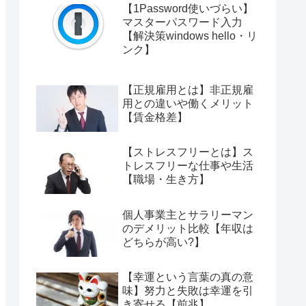
【1Password使いづらい】
マスターパスワード入力
【解決策windows hello・リ
ンク】
【正規雇用とは】非正規雇
用との違いや働くメリット
【賃金格差】
【ストレスフリーとは】ス
トレスフリーな仕事や生活
【職場・生き方】
個人事業主とサラリーマン
のデメリット比較【年収は
どちらが高い?】
【幸運という言葉の真の意
味】努力と失敗は幸運を引
き寄せる【前兆】