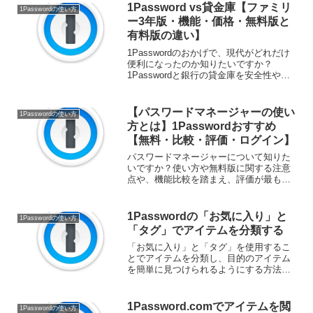
なぜなら、既に1Password...
1Password vs貸金庫【ファミリ
1Passwordの使い方
ー3年版・機能・価格・無料版と
有料版の違い】
1Passwordのおかげで、現代がどれだけ
便利になったのか知りたいですか？
1Passwordと銀行の貸金庫を安全性や価
格面で比較します。また1Passwordの便
利な機能として多要素認証等の機能や、
1Passwordを月額103円という激...
【パスワードマネージャーの使い
1Passwordの使い方
方とは】1Passwordおすすめ
【無料・比較・評価・ログイン】
パスワードマネージャーについて知りた
いですか？使い方や無料版に関する注意
点や、機能比較を踏まえ、評価が最も高
い1Passwordを使用すべきという点をご
紹介！どのパスワードマネージャーを使
うべきか悩んでいる方も必見！ 公式価格
1Passwordの「お気に入り」と
1Passwordの使い方
より割安な1P...
「タグ」でアイテムを分類する
「お気に入り」と「タグ」を使用するこ
とでアイテムを分類し、目的のアイテム
を簡単に見つけられるようにする方法を
説明していきます。頻繁に使用するアイ
テムを「お気に入り」に追加して、後で
すばやくアクセスしたり、「タグ」を使
1Password.comでアイテムを閲
1Passwordの使い方