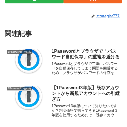
strategist777
関連記事
1Passwordとブラウザで「パス
1Passwordの使い方
ワード自動保存」の重複を避ける
1Passwordとブラウザで二重にパスワー
ドを自動保存してしまう問題を回避する
ため、ブラウザがパスワードの保存を要
求しないようにする設定方法を説明して
いきます。 公式価格より1,600円お得な
1Password 3年版はこちら！1Pass...
【1Password3年版】既存アカウ
1Passwordの使い方
ントから新規アカウントへの引継
ぎ方
1Password 3年版について知りたいです
か？割安価格で購入できる1Password 3
年版を使用するためには、既存アカウン
トから新規アカウントへ、1Password内
のアイテムを引き継ぐ必要があります。