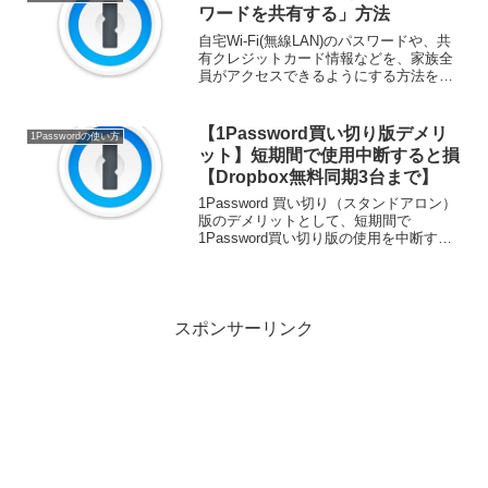
必...
ワードを共有する」方法
自宅Wi-Fi(無線LAN)のパスワードや、共
有クレジットカード情報などを、家族全
員がアクセスできるようにする方法を説
明します。1Passwordファミリーでは、
家族のメンバー間で保管庫を共有するこ
とができます。以下に挙げるようなパス
【1Password買い切り版デメリ
1Passwordの使い方
ワード...
ット】短期間で使用中断すると損
【Dropbox無料同期3台まで】
1Password 買い切り（スタンドアロン）
版のデメリットとして、短期間で
1Password買い切り版の使用を中断する
ことで損するという点があります。具体
的な事例としてDropbox の無料プランの
同期可能端末は3台までなので、新しい端
末...
スポンサーリンク