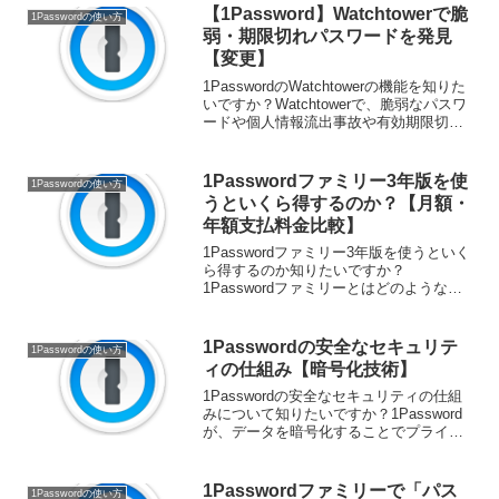
1Password.comでアカウントに...
【1Password】Watchtowerで脆
1Passwordの使い方
弱・期限切れパスワードを発見
【変更】
1PasswordのWatchtowerの機能を知りた
いですか？Watchtowerで、脆弱なパスワ
ードや個人情報流出事故や有効期限切れ
情報を見つけて、変更する方法をご紹
介！2要素認証設定が未完了のサイトを探
す手間を省きたい方必見！ 公式価...
1Passwordファミリー3年版を使
1Passwordの使い方
うといくら得するのか？【月額・
年額支払料金比較】
1Passwordファミリー3年版を使うといく
ら得するのか知りたいですか？
1Passwordファミリーとはどのようなも
のかを踏まえ、1Passwordファミリーの
月額・年額・3年版の料金比較をご紹介！
1Passwordの個人版を使い始めるの...
1Passwordの安全なセキュリテ
1Passwordの使い方
ィの仕組み【暗号化技術】
1Passwordの安全なセキュリティの仕組
みについて知りたいですか？1Password
が、データを暗号化することでプライバ
シーを保護し、個人情報を保護している
方法を紹介します。1Passwordに保管し
た個人情報の流出を懸念している方は
1Passwordファミリーで「パス
1Passwordの使い方