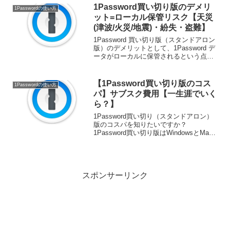
り版との比較を学びたい方必見！
1Password買い切り版のデメリ
1Passwordの使い方
1Password料金...
ット=ローカル保管リスク【天災
(津波/火災/地震)・紛失・盗難】
1Password 買い切り版（スタンドアロン
版）のデメリットとして、1Password デ
ータがローカルに保管されるという点が
挙げられます。1Passwordのデータがク
ラウド上ではなくローカル（PCの中）に
保存されているため、パソコンが...
【1Password買い切り版のコス
1Passwordの使い方
パ】サブスク費用【一生涯でいく
ら？】
1Password買い切り（スタンドアロン）
版のコスパを知りたいですか？
1Password買い切り版はWindowsとMac
のOSでのみ購入でき、スタンドアロンラ
イセンスを各端末毎に購入する必要があ
ります。そこで、1Password会員とし...
スポンサーリンク