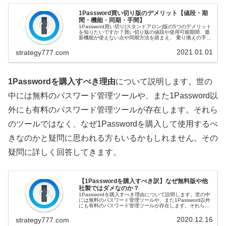
1Password買い切り版のデメリット【値段・期
間・機能・同期・手間】
1Password買い切り(スタンドアロン)版の5つのデメリット
を知りたいですか？買い切り版の値段や使用可能期間、最
新機能が使えない点や同期方法を踏まえ、 乗り換えの手間
のデメリットをご紹介！1Passwordは買い切り版かサブス
クリプショ...
2021.01.01
strategy777.com
1Passwordを購入すべき理由
について説明します。世の
中には無料のパスワード管理ツールや、また1Password以
外にも有料のパスワード管理ツールが存在します。それら
のツールではなく、なぜ1Passwordを購入して使用するべ
きなのかと疑問に思われる方もいるかもしれません。その
疑問に詳しく回答してきます。
【1Passwordを購入すべき訳】なぜ無料版や他
社製ではダメなのか？
1Passwordを購入すべき理由について説明します。世の中
には無料のパスワード管理ツールや、また1Password以外
にも有料のパスワード管理ツールが存在します。それらの
ツールではなく、なぜ1Passwordを購入して使用するべき
なのかと...
2020.12.16
strategy777.com