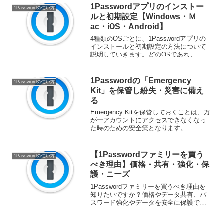
リティの両立を図ることができる点をご
1Passwordアプリのインストー
1Passwordの使い方
紹介！1Pas...
ルと初期設定【Windows・Ｍ
ac・iOS・Android】
4種類のOSごとに、1Passwordアプリの
インストールと初期設定の方法について
説明していきます。どのOSであれ、
1Passwordアプリを設定する前に、まず
アカウントにサインインする必要があり
ます。1Password会員になると、1Pa...
1Passwordの「Emergency
1Passwordの使い方
Kit」を保管し紛失・災害に備え
る
Emergency Kitを保管しておくことは、万
が一アカウントにアクセスできなくなっ
た時のための安全策となります。
Emergency Kitは、アカウント情報とマス
ターパスワードを書き留めてある場所が
記載されたPDF文書です。Emerge...
【1Passwordファミリーを買う
1Passwordの使い方
べき理由】価格・共有・強化・保
護・ニーズ
1Passwordファミリーを買うべき理由を
知りたいですか？価格やデータ共有、パ
スワード強化やデータを安全に保護でき
る点を含め、各家庭のニーズに合った使
い方ができる点をご紹介！評価や買い切