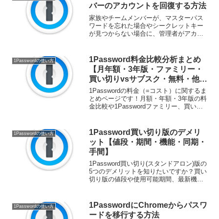
バーのアカウントを回復する方法
家族やチームメンバーが、マスターパス
ワードを忘れた場合やシークレットキー
が見つからない場合に、管理者がアカウ
ントを回復し、メンバーがアクセスでき
るようにする方法を説明します。 公式価
格より割安な1Password 3年版はこち
1Password料金比較分析まとめ
1Passwordの使い方
ら！1Pass...
【月年額・3年版・ファミリー・
買い切りvsサブスク・無料・他
社】
1Passwordの料金（=コスト）に関するま
とめページです！月額・年額・3年版の料
金比較や1Passwordファミリー、買い切
りとサブスクの違い、無料版や他社比較
をご紹介！複雑な1Passwordの料金体系
を分かりやすく詳細に説明します。...
1Password買い切り版のデメリ
1Passwordの使い方
ット【値段・期間・機能・同期・
手間】
1Password買い切り(スタンドアロン)版の
5つのデメリットを知りたいですか？買い
切り版の値段や使用可能期間、最新機能
が使えない点や同期方法を踏まえ、 乗り
換えの手間のデメリットをご紹介！
1Passwordは買い切り版かサブスクリプ
1PasswordにChromeからパスワ
1Passwordの使い方
ショ...
ードを移行する方法