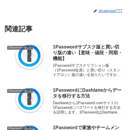
strategist777
関連記事
1Passwordサブスク版と買い切
1Passwordの使い方
り版の違い【意味・値段・同期・
機能】
1Passwordサブスクリプション版
（1Password会員）と買い切り（スタン
ドアロン）版の違いを知りたいですか？
1Passwordサブスクリプション版と買い
切り版のそれぞれの意味を踏まえ、値段
やデータを同期する方法、機能面での違
1PasswordにDashlaneからデー
1Passwordの使い方
いをご...
タを移行する方法
Dashlaneから1Password.comサイトの
1Passwordにパスワードを移行する方法
を説明します。1PasswordはDashlaneか
らパスワードをインポートすることがで
きます。Dashlaneからインポートする
と：「Das...
1Passwordで家族やチームメン
1Passwordの使い方