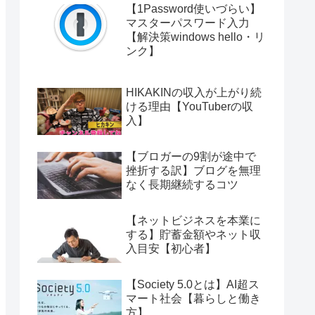
【1Password使いづらい】
マスターパスワード入力
【解決策windows hello・リ
ンク】
HIKAKINの収入が上がり続
ける理由【YouTuberの収
入】
【ブロガーの9割が途中で
挫折する訳】ブログを無理
なく長期継続するコツ
【ネットビジネスを本業に
する】貯蓄金額やネット収
入目安【初心者】
【Society 5.0とは】AI超ス
マート社会【暮らしと働き
方】