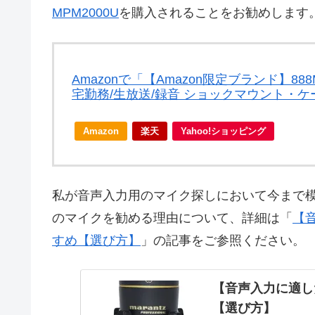
MPM2000U
を購入されることをお勧めします
Amazonで「【Amazon限定ブランド】8
宅勤務/生放送/録音 ショックマウント・ケー
Amazon
楽天
Yahoo!ショッピング
私が音声入力用のマイク探しにおいて今まで
のマイクを勧める理由について、詳細は「
【
すめ【選び方】
」の記事をご参照ください。
【音声入力に適し
【選び方】