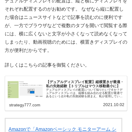
デュアルディスプレイの配置は、縦と横にディスプレイを
それぞれ配置するのがお勧めです。 なぜなら縦に配置し
た場合はニュースサイトなどで記事を読むのに便利です
が、一方でブラウザなどで複数のタブを開いて閲覧する際
には、横に広くないと文字が小さくなって読めなくなって
しまったり、動画視聴のためには、横置きディスプレイの
方が便利だからです。
詳しくはこちらの記事を御覧ください。
【デュアルディスプレイ配置】縦横置きが最適・
私の失敗経験【トリプルはマウス移動最小に】
デュアルディスプレイの配置について知りたいですか？デ
ュアルディスプレイは、縦横を組み合わせる配置が最適で
あるという点や私の失敗経験を踏まえ、私が使用している
「マウスカーソルの移動距離を最小限に抑えるトリプルデ
ィスプレイ配置」をご紹介！異なる...
2021.10.02
strategy777.com
Amazonで「Amazonベーシック モニターアーム シ