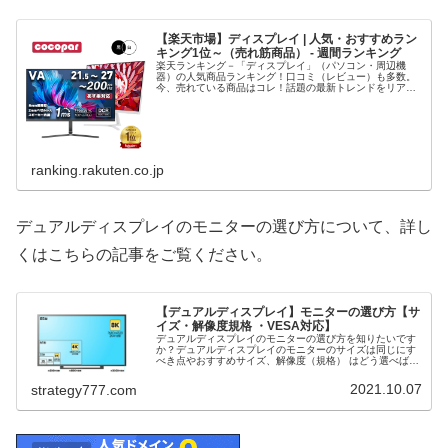
【楽天市場】ディスプレイ | 人気・おすすめラン
キング1位～（売れ筋商品） - 週間ランキング
楽天ランキング－「ディスプレイ」（パソコン・周辺機
器）の人気商品ランキング！口コミ（レビュー）も多数。
今、売れている商品はコレ！話題の最新トレンドをリアル
タイムにチェック。男女別の週間･月間ランキングであなた
の欲しい！がきっと見つかります。...
ranking.rakuten.co.jp
デュアルディスプレイのモニターの選び方について、詳し
くはこちらの記事をご覧ください。
【デュアルディスプレイ】モニターの選び方【サ
イズ・解像度規格 ・VESA対応】
デュアルディスプレイのモニターの選び方を知りたいです
か？デュアルディスプレイのモニターのサイズは同じにす
べき点やおすすめサイズ、解像度（規格） はどう選べばい
いのかをご紹介！デュアルディスプレイのモニターは、
VESA規格に対応しているべきで...
2021.10.07
strategy777.com