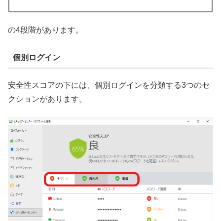
の4段階があります。
個別ログイン
安全性スコアの下には、個別ログインを分類する3つのセ
クションがあります。