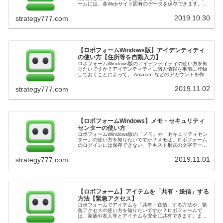
ームには、各Webサイト固有のデータを保存できます。例
えば以下のようなデータを保存可能です。ユーザ名パスワ
ードWin32アプリへの...
2019.10.30
strategy777.com
【ロボフォームWindows版】アイデンティティ
の使い方【住所等を自動入力】
ロボフォームWindows版のアイデンティティの使い方を知
りたいですか？アイデンティティに個人情報を事前に登録
しておくことによって、 Amazon などのアカウントを作成
する時に、名前住所クレジットカード番号などをフォーム
に自動入力すること...
2019.11.02
strategy777.com
【ロボフォームWindows】メモ・セキュリティ
センターの使い方
ロボフォームWindows版の「メモ」や「セキュリティセン
ター」の使い方を知りたいですか？メモは、ロボフォーム
のログインには保存できない、テキスト形式の文字データ
を保存できます。またセキュリティセンターを活用すれ
ば、パスワードのセキュリティ...
2019.11.01
strategy777.com
【ロボフォーム】アイテムを「共有・送信」する
方法【緊急アクセス】
ロボフォームでアイテムを「共有・送信」する方法や、緊
急アクセスの使い方を知りたいですか？ロボフォームで
は、家族や友人等とアイテムを安全に共有できます。ま
た、重度の身体障害状態や死亡時に備え、緊急アクセスの