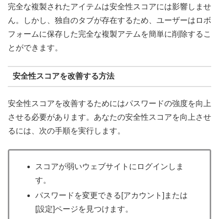
完全な複製されたアイテムは安全性スコアには影響しませ
ん。しかし、独自のタブが存在するため、ユーザーはロボ
フォームに保存した完全な複製アテムを簡単に削除するこ
とができます。
安全性スコアを改善する方法
安全性スコアを改善するためにはパスワードの強度を向上
させる必要があります。あなたの安全性スコアを向上させ
るには、次の手順を実行します。
スコアが弱いウェブサイトにログインしま
す。
パスワードを変更できる[アカウント]または
[設定]ページを見つけます。