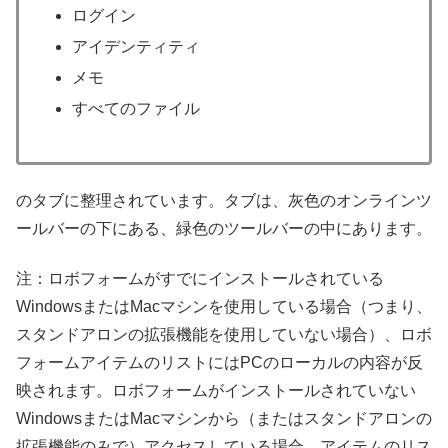
ログイン
アイデンティティ
メモ
すべてのファイル
のタブに整理されています。タブは、灰色のオンラインツ
ールバーの下にある、緑色のツールバーの中にあります。
注：ロボフォームがすでにインストールされている
WindowsまたはMacマシンを使用している場合（つまり、
スタンドアロンの拡張機能を使用していない場合）、ロボ
フォームアイテムのリストにはPCのローカルの内容が反
映されます。ロボフォームがインストールされていない
WindowsまたはMacマシンから（またはスタンドアロンの
拡張機能のみで）アクセスしている場合、アイテムのリス