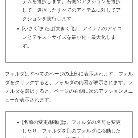
テムを選択します。右側のアクションを選択
して、選択したすべてのアイテムに対してア
クションを実行します。
[小さく]または[大きく ]は、アイテムのアイコ
ンとテキストサイズを最小化・最大化しま
す。
フォルダはすべてのページの上部に表示されます。フォル
ダをクリックすると、フォルダの内容が表示されます。フ
ォルダを選択すると、ページの右側に次のアクションメニ
ューが表示されます。
[名前の変更/移動 ]は、フォルダの名前を変更
したり、フォルダを別のフォルダに移動した