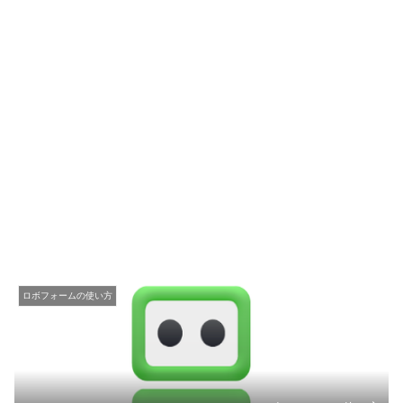
ロボフォームの使い方