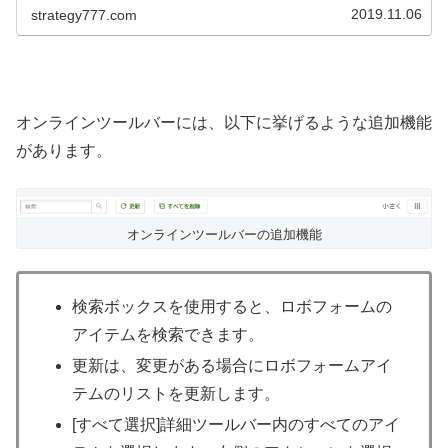
設定方法も紹介します。効率的な情報共...
2019.11.06
strategy777.com
オンラインツールバーには、以下に挙げるような追加機能
があります。
オンラインツールバーの追加機能
検索ボックスを使用すると、ロボフォームの
アイテムを検索できます。
更新は、変更がある場合にロボフォームアイ
テムのリストを更新します。
[すべて選択]詳細ツールバー内のすべてのアイ