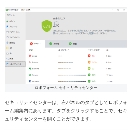
ロボフォーム セキュリティセンター
セキュリティセンターは、左パネルのタブとしてロボフォ
ーム編集内にあります。タブをクリックすることで、セキ
ュリティセンターを開くことができます。