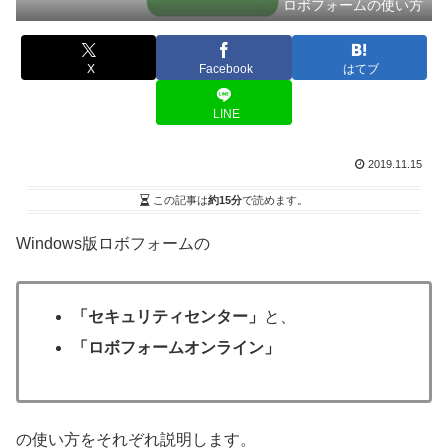
ロボフォームの使い方
X
Facebook
はてブ
LINE
2019.11.15
この記事は
約15分
で読めます。
Windows版ロボフォームの
「セキュリティセンター」
と、
「ロボフォームオンライン」
の使い方をそれぞれ説明します。