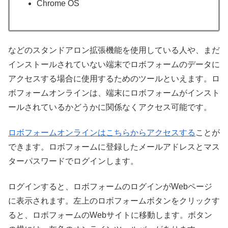
Chrome OS
などのスタンドアロン拡張機能を使用している人や、まだ
インストールされていない端末でロボフォームのデータに
アクセスする場合に使用するためのツールといえます。ロ
ボフォームオンラインは、端末にロボフォームがインスト
ールされているかどうかに関係なくアクセス可能です。
ロボフォームオンラインはこちらからアクセスする
ことが
できます。ロボフォームに登録したメールアドレスとマス
ターパスワードでログインします。
ログインすると、ロボフォームのログインがWebページ
に表示されます。左上のロボフォームボタンをクリックす
ると、ロボフォームのWebサイトに移動します。ボタン