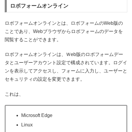
ロボフォームオンライン
ロボフォームオンラインとは、ロボフォームのWeb版の
ことであり、Webブラウザからロボフォームのデータを
閲覧することができます。
ロボフォームオンラインは、Ｗeb版のロボフォームデー
タとユーザーアカウント設定で構成されています。ログイ
ンを表示してアクセスし、フォームに入力し、ユーザーと
セキュリティの設定を変更できます。
これは、
Microsoft Edge
Linux