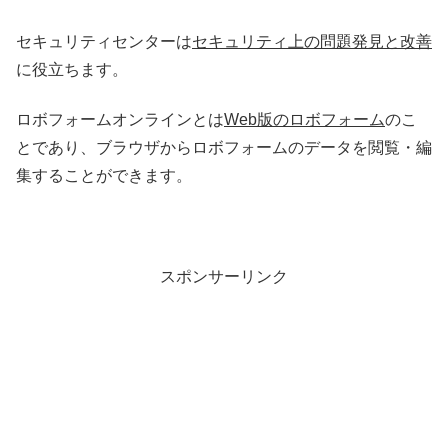
セキュリティセンターは
セキュリティ上の問題発見と改善
に役立ちます。
ロボフォームオンラインとは
Web版のロボフォーム
のこ
とであり、ブラウザからロボフォームのデータを閲覧・編
集することができます。
スポンサーリンク