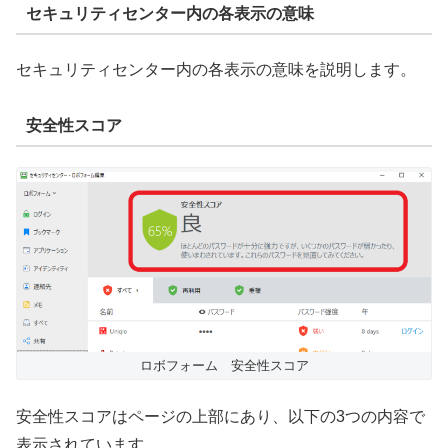
セキュリティセンター内の各表示の意味
セキュリティセンター内の各表示の意味を説明します。
安全性スコア
ロボフォーム 安全性スコア
安全性スコアはページの上部にあり、以下の3つの内容で
表示されています。