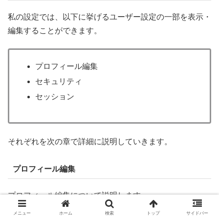
私の設定では、以下に挙げるユーザー設定の一部を表示・
編集することができます。
プロフィール編集
セキュリティ
セッション
それぞれを次の章で詳細に説明していきます。
プロフィール編集
プロフィール編集について説明します。
メニュー
ホーム
検索
トップ
サイドバー