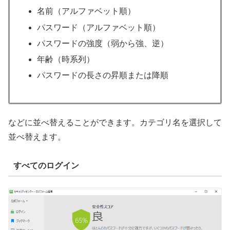
名前（アルファベット順）
パスワード（アルファベット順）
パスワードの強度（弱から強、逆）
年齢（時系列）
パスワードの長さの昇順または降順
などに並べ替えることができます。カテゴリ名を選択して
並べ替えます。
すべてのログイン