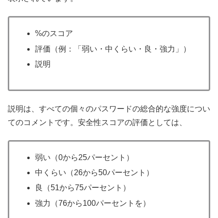
%のスコア
評価（例：「弱い・中くらい・良・強力」）
説明
説明は、すべての個々のパスワードの総合的な強度につい
てのコメントです。安全性スコアの評価としては、
弱い（0から25パーセント）
中くらい（26から50パーセント）
良（51から75パーセント）
強力（76から100パーセントを）